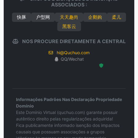
ASSOCIADOS :
快豚
户型网
天天趣尚
企鹅购
柔儿
黑客云
NOS PROCURE DIRETAMENTE A CENTRAL
hi@Quchuo.com
QQ/Wechat
Hosted Protected Environment
Informações Padrões Nas Declaração Propriedade
Domínio
Este Domínio Virtual (quchuo.com) garante possuir
autêntico direito pelas regularizações adquirida!
Fica publicamente informado isenção dos impactos
causais que possuam associações a grupos