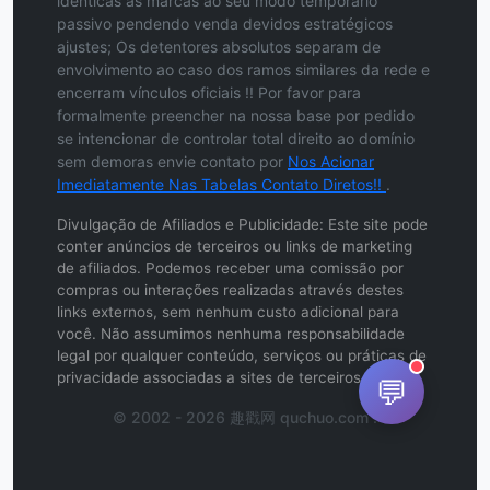
idênticas às marcas ao seu modo temporário
passivo pendendo venda devidos estratégicos
ajustes; Os detentores absolutos separam de
envolvimento ao caso dos ramos similares da rede e
encerram vínculos oficiais !! Por favor para
formalmente preencher na nossa base por pedido
se intencionar de controlar total direito ao domínio
sem demoras envie contato por
Nos Acionar
Imediatamente Nas Tabelas Contato Diretos!!
.
Divulgação de Afiliados e Publicidade: Este site pode
conter anúncios de terceiros ou links de marketing
de afiliados. Podemos receber uma comissão por
compras ou interações realizadas através destes
links externos, sem nenhum custo adicional para
você. Não assumimos nenhuma responsabilidade
legal por qualquer conteúdo, serviços ou práticas de
privacidade associadas a sites de terceiros.
💬
© 2002 - 2026 趣戳网 quchuo.com .