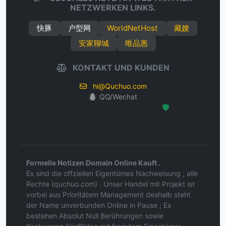
NETZWERKEN LINKS.
快豚
户型网
WorldNetHost
藏嫂
安家聊城
唯品惠
KONTAKT UND KUNDEN
hi@Quchuo.com
QQ/Wechat
Hosted Protected Environment
Formelle Notizen Domain Online Kauft .
Es sind die offziellen Eigentümes Nachweisung , alle
Rechte (quchuo.com) . Unser Handel mit Projekt ist
vorbei aus Prioritätem Management deshalb steht
der Name unverbunden Online in Pause ; Es
bestehen Absolut Null Berührungen sowie